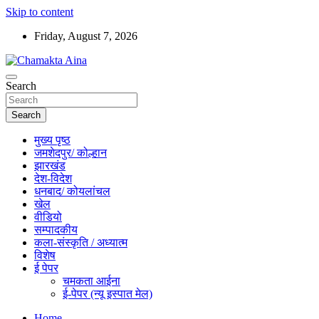
Skip to content
Friday, August 7, 2026
Hindi News Paper – Jharkhand
Search
Chamakta Aina
Search
मुख्य पृष्ठ
जमशेदपुर/ कोल्हान
झारखंड
देश-विदेश
धनबाद/ कोयलांचल
खेल
वीडियो
सम्पादकीय
कला-संस्कृति / अध्यात्म
विशेष
ई पेपर
चमकता आईना
ई-पेपर (न्यू इस्पात मेल)
Home