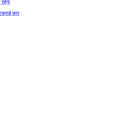
न रहेगा
 टकराई कार