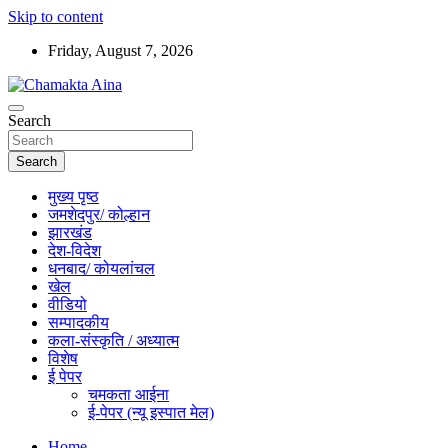
Skip to content
Friday, August 7, 2026
Hindi News Paper – Jharkhand
Search
Chamakta Aina
Search
मुख्य पृष्ठ
जमशेदपुर/ कोल्हान
झारखंड
देश-विदेश
धनबाद/ कोयलांचल
खेल
वीडियो
सम्पादकीय
कला-संस्कृति / अध्यात्म
विशेष
ई पेपर
चमकता आईना
ई-पेपर (न्यू इस्पात मेल)
Home