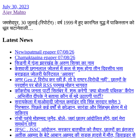
July 30, 2023
Ajay Mahto
जमशेदपुर, 30 जुलाई (रिपोर्टर) : वर्ष 1999 में हुए कारगिल युद्ध में पाकिस्तान को
धूल चटानेवाली…
Latest News
Newispatmail epaper 07/08/26
Chamaktaaina epaper 07/08/26
सिडनी में गूंजा झारखंड के अरुण सिन्हा का नाम
केशवजी छगनलाल ज्वेलर्स में कल से शुरू होगा तीन दिवसीय भव्य
ब्राइडल ज्वेलरी फेस्टिवल ‘अवसर’
अगर Gen Z विरोध कर रही है, तो वे राष्ट्र-विरोधी नहीं’. छात्रों के
प्रदर्शन पर बोले RSS प्रमुख मोहन भागवत
कॉकरोच जनता पार्टी सितंबर में शुरू करेगी ‘क्या बोलती पब्लिक’ कैंपेन
, अभिजीत दीपके ने बताया कौन से मुद्दे उठाएगी पार्टी?
सरायकेला में माओवादी जोनल कमांडर रवि सिंह सरदार समेत 3
गिरफ्तार, पिछले कई वर्षों से कोल्हान, सारंडा और सिंहभूम क्षेत्र में थे
सक्रिय
रांची पहुंचे मोहम्मद जुनैद, बोले- जहां छात्र आंदोलित होंगे, वहां मेरा
समर्थन रहेगा
JPSC . JSSC आंदोलन, सरकार बातचीत को तैयार, छात्रों का इंतजार
अतीक अहमद के बेटे आबान अहमद की सड़क हादसे में मौत, डिवाइडर से