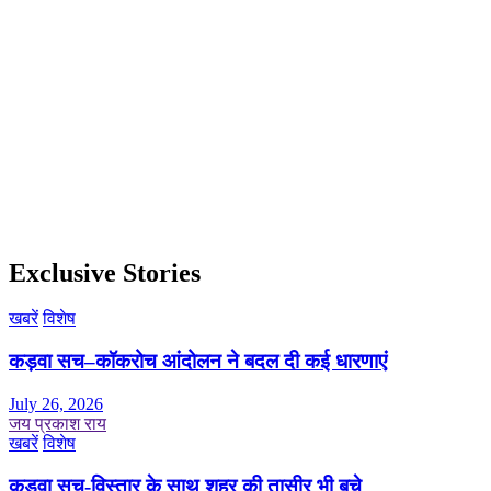
Exclusive Stories
खबरें
विशेष
कड़वा सच–कॉकरोच आंदोलन ने बदल दी कई धारणाएं
July 26, 2026
जय प्रकाश राय
खबरें
विशेष
कड़वा सच-विस्तार के साथ शहर की तासीर भी बचे