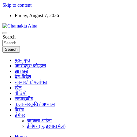
Skip to content
Friday, August 7, 2026
Hindi News Paper – Jharkhand
Search
Chamakta Aina
Search
मुख्य पृष्ठ
जमशेदपुर/ कोल्हान
झारखंड
देश-विदेश
धनबाद/ कोयलांचल
खेल
वीडियो
सम्पादकीय
कला-संस्कृति / अध्यात्म
विशेष
ई पेपर
चमकता आईना
ई-पेपर (न्यू इस्पात मेल)
Home