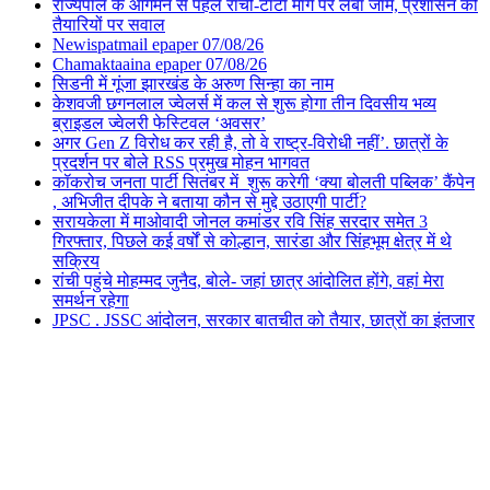
राज्यपाल के आगमन से पहले रांची-टाटा मार्ग पर लंबा जाम, प्रशासन की
तैयारियों पर सवाल
Newispatmail epaper 07/08/26
Chamaktaaina epaper 07/08/26
सिडनी में गूंजा झारखंड के अरुण सिन्हा का नाम
केशवजी छगनलाल ज्वेलर्स में कल से शुरू होगा तीन दिवसीय भव्य
ब्राइडल ज्वेलरी फेस्टिवल ‘अवसर’
अगर Gen Z विरोध कर रही है, तो वे राष्ट्र-विरोधी नहीं’. छात्रों के
प्रदर्शन पर बोले RSS प्रमुख मोहन भागवत
कॉकरोच जनता पार्टी सितंबर में शुरू करेगी ‘क्या बोलती पब्लिक’ कैंपेन
, अभिजीत दीपके ने बताया कौन से मुद्दे उठाएगी पार्टी?
सरायकेला में माओवादी जोनल कमांडर रवि सिंह सरदार समेत 3
गिरफ्तार, पिछले कई वर्षों से कोल्हान, सारंडा और सिंहभूम क्षेत्र में थे
सक्रिय
रांची पहुंचे मोहम्मद जुनैद, बोले- जहां छात्र आंदोलित होंगे, वहां मेरा
समर्थन रहेगा
JPSC . JSSC आंदोलन, सरकार बातचीत को तैयार, छात्रों का इंतजार