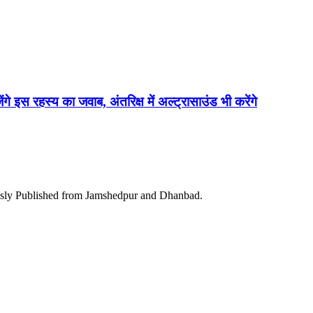
ेंगे इस रहस्य का जवाब, अंतरिक्ष में अल्ट्रासाउंड भी करेंगे
ously Published from Jamshedpur and Dhanbad.