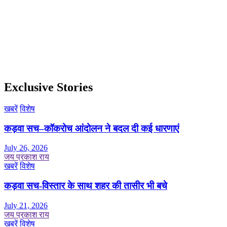
Exclusive Stories
खबरें
विशेष
कड़वा सच–कॉकरोच आंदोलन ने बदल दी कई धारणाएं
July 26, 2026
जय प्रकाश राय
खबरें
विशेष
कड़वा सच-विस्तार के साथ शहर की तासीर भी बचे
July 21, 2026
जय प्रकाश राय
खबरें
विशेष