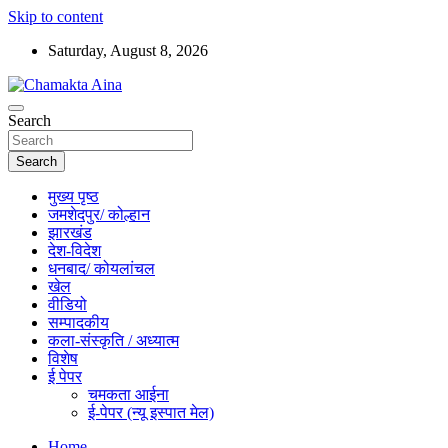
Skip to content
Saturday, August 8, 2026
Hindi News Paper – Jharkhand
Search
Chamakta Aina
Search
मुख्य पृष्ठ
जमशेदपुर/ कोल्हान
झारखंड
देश-विदेश
धनबाद/ कोयलांचल
खेल
वीडियो
सम्पादकीय
कला-संस्कृति / अध्यात्म
विशेष
ई पेपर
चमकता आईना
ई-पेपर (न्यू इस्पात मेल)
Home