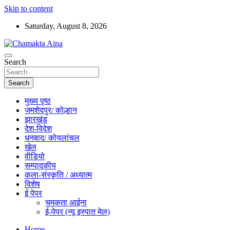
Skip to content
Saturday, August 8, 2026
Hindi News Paper – Jharkhand
Search
Chamakta Aina
Search
मुख्य पृष्ठ
जमशेदपुर/ कोल्हान
झारखंड
देश-विदेश
धनबाद/ कोयलांचल
खेल
वीडियो
सम्पादकीय
कला-संस्कृति / अध्यात्म
विशेष
ई पेपर
चमकता आईना
ई-पेपर (न्यू इस्पात मेल)
Home