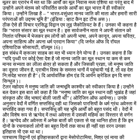
मूलर का प्रारंभ में मत था कि आर्यों का मूल निवास मध्य एशिया था परंतु बाद में
उन्होंने अपने मंतव्य को परिवर्तित करके आर्यों का मूल भारत में ही स्वीकार
किया। उन्होंने लिखा है – ” भारत-वसुंधरा मानव जाति की माता और हमारी सारी
परंपराओं की उद्गम भूमि है” (इंडिया : व्हाट कैन इट टीच अस )।
ठीक ऐसे ही विचार प्रसिद्ध विद्वान एम लुइ जैकोलियट के हैं। उनका भी कहना है
कि “भारत संसार का मूल स्थान है। इस सार्वजनीन माता ने अपनी संतान को
नितांत पश्चिम में भेजकर हम लोगों को अपनी भाषा, अपने कानून, अपना चरित्र,
अपना साहित्य और अपना धर्म प्रदान किया” (दि जर्नल ऑफ दि रॉयल
एशियाटिक सोसायटी, वॉल्यूम 16)।
इस संबंध में क्रूजर साहब का मत भी ध्यान देने योग्य है। उनका कहना है कि
“यदि पृथ्वी पर कोई ऐसा देश है जो मानव जाति का मूल स्थान या कम से कम
मानव सभ्यता का लीला क्षेत्र हो सकता है और जिसकी प्रज्ञा, जो मनुष्य जाति
का दूसरा जीवन है, प्राचीन विश्व के समस्त भागों में पहुंचायी गई है, तो वह देश
नि:संदेह भारत ही है” ( दि आर्यावर्तिक होम एंड दि आर्यन क्रेडिल इन दि सप्त
सिन्धुज )।
टेलर महोदय ने मनुष्य जाति की जन्मभूमि काश्मीर को स्वीकार किया है।उन्होंने
बल देकर इस बात को कहा है कि “मनुष्य जाति का मूल स्थान वही भूखंड है जहां
संस्कृत और जेंद भाषाएं बोली जाती थीं” ( ओरिजिन ऑफ आर्यन्स)। उनके
अनुसार वेदों में वर्णित सप्तसिंधु वही था जिसको पारसियों के धर्म ग्रंथ अवेस्ता में
सप्तहिंद कहा गया है। सप्तसिंधु की यह भूमि आर्यों को बहुत पसंद थी। वेदों में
और विशेष रूप से ऋग्वेद में तथा अवेस्ता में उसकी महिमा का विस्तार से वर्णन
है। ऋग्वेद और अवेस्ता में अनेक बातों की एकता से यह ध्वनित होता है कि इन
दोनों के रचनाकर्ता लोगों का बहुत दिनों तक साथ ही नहीं रहा वरन उनका
इतिहास भी एक था था।
पाश्चात्य विद्वानों एवं इतिहासकारों द्वारा मेसोपोटामिया, मिश्र एवं माया की