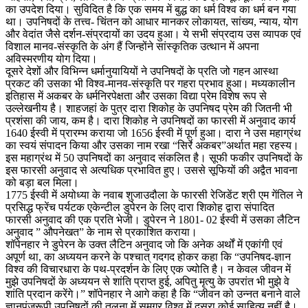
का उपदेश दिया। सुविदित है कि एक समय में बुद्ध का धर्म विश्व का धर्म बन गया
था। उपनिषदों के तत्त्व- चिंतन को आधार मानकर लोकायत, सांख्य, न्याय, योग
और वेदांत जैसे दर्शन-संप्रदायों का उदय हुआ। ये सभी संप्रदाय उस व्यापक एवं
विशाल मानव-संस्कृति के अंग हैं जिन्होंने सांस्कृतिक उत्थान में अपना
अविस्मरणीय योग दिया।
दूसरे देशों और विभिन्न धर्मानुयायियों ने उपनिषदों के प्रति जो गहन आस्था
प्रकट की उसका भी विश्व-मानव-संस्कृति पर गहरा प्रभाव हुआ। मध्यकालीन
इतिहास में अकबर के धर्मनिरपेक्षता और उसका विद्या प्रेम विशेष रूप से
उल्लेखनीय है। शाहजहां के पुत्र दारा शिकोह के उपनिषद प्रेम की जितनी भी
प्रशंसा की जाय, कम है। दारा शिकोह ने उपनिषदों का फारसी में अनुवाद कार्य
1640 ईस्वी में प्रारम्भ कराया जो 1656 ईस्वी में पूर्ण हुआ। दारा ने उस महाग्रंथ
का स्वयं संपादन किया और उसका नाम रखा “सिर्रे अकबर”अर्थात महा रहस्य।
इस महाग्रंथ में 50 उपनिषदों का अनुवाद संकलित है। सूफी फकीर उपनिषदों के
इस फारसी अनुवाद से अत्यधिक प्रभावित हुए। उससे सूफियों की अद्वैत भावना
को बड़ा बल मिला।
1775 ईस्वी में अयोध्या के नवाब शुजाउदौला के फारसी रेजिडेंट श्री एम गेंतिल ने
प्रसिद्ध फ्रेंच पर्यटक एकेन्टील डुपेरन के लिए दारा शिकोह द्वारा संपादित
फारसी अनुवाद की एक प्रति भेजी। डुपेरन ने 1801- 02 ईस्वी में उसका लैटिन
अनुवाद ” औपनेखत” के नाम से प्रकाशित कराया।
शॉपेनहार ने डुपेरन के उक्त लैटिन अनुवाद जो कि अनेक अर्थों में एकांगी एवं
अपूर्ण था, का अध्ययन करने के पश्चात् गदगद होकर कहा कि “उपनिषद-ज्ञान
विश्व की विचारधारा के पथ-प्रदर्शन के लिए एक ज्योति है। न केवल जीवन में
मुझे उपनिषदों के अध्ययन से शांति प्राप्त हुई, अपितु मृत्यु के उपरांत भी मुझे वे
शांति प्रदान करेंगे।” शॉपेनहार ने आगे कहा है कि “जीवन को उन्नत बनाने वाले
ज्ञानपुंजरूपी उपनिषदों की तुलना में समग्र विश्व में दूसरा कोई साहित्य नहीं है।