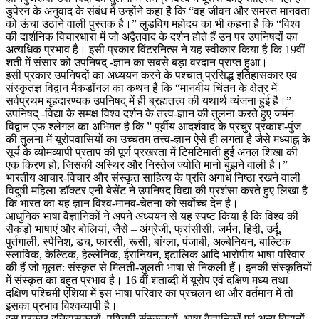
डुपेरन के अनुवाद के संबंध में उन्होंने कहा है कि “वह जीवन और समस्त मानवता
को ऊंचा उठाने वाली पुस्तक है।” लुडविग महोदय का भी कहना है कि “विश्व
की दार्शनिक विचारधारा में जो अद्वैतवाद के दर्शन होते हैं उन पर उपनिषदों का
अत्यधिक प्रभाव है। इसी प्रकार विंटरनित्स ने यह स्वीकार किया है कि 19वीं
शती में संसार को उपनिषद् -ज्ञान का सबसे बड़ा वरदान प्राप्त हुआ।
इसी प्रकार उपनिषदों का अध्ययन करने के पश्चात् प्रसिद्ध इतिहासकार एवं
संस्कृतज्ञ विद्वान मैकडॉनल का कथन है कि “मानवीय चिंतन के क्षेत्र में
सर्वप्रथम बृहदारण्यक उपनिषद् में ही ब्रह्मतत्त्व की यथार्थ व्यंजना हुई है।”
उपनिषद् -विद्या के समक्ष विश्व दर्शन के तत्त्व-ज्ञान की तुलना करते हुए जर्मन
विद्वान एफ श्लेगल का अभिमत है कि ” पूर्वीय आदर्शवाद के प्रचुर प्रकाश-पुंज
की तुलना में यूरोपवासियों का उच्चतम तत्त्व-ज्ञान ऐसे ही लगता है जैसे मध्याह्न के
सूर्य के व्योमव्यापी प्रताप की पूर्ण प्रखरता में टिमटिमाती हुई अनल शिखा की
एक किरण हो, जिसकी अस्थिर और निस्तेज ज्योति मानो बुझने वाली है।”
भारतीय आचार-विचार और संस्कृत साहित्य के प्रति अगाध निष्ठा रखने वाली
विदुषी महिला डॉक्टर एनी बेसेंट ने उपनिषद विद्या की प्रशंसा करते हुए लिखा है
कि भारत का यह ज्ञान विश्व-मानव-चेतना को सर्वोच्च देन है।
आधुनिक भाषा वैज्ञानिकों ने अपने अध्ययन से यह स्पष्ट किया है कि विश्व की
सैकड़ों भाषाएं और बोलियां, जैसे – अंग्रेजी, फ्रांसीसी, जर्मन, हिंदी, उर्दू,
पुर्तगाली, स्पेनिश, डच, फारसी, रूसी, बांग्ला, पंजाबी, अल्बेनियन, बाल्टिक
स्लाविक, केल्टिक, हेल्लेनिक, ईरानियन, इटालिक आदि भारोपीय भाषा परिवार
की हैं जो मूलत: संस्कृत से मिलती-जुलती भाषा से निकली हैं। इनकी संस्कृतियों
में संस्कृत का बहुत प्रभाव है। 16 वीं शताब्दी में यूरोप एवं दक्षिण मध्य तथा
दक्षिण पश्चिमी एशिया में इस भाषा परिवार का प्रचलन था और वर्तमान में तो
इसका प्रभाव विश्वव्यापी है।
इस प्रकार इतिहासकारों, पश्चिमी संस्कृतज्ञों, भाषा वैज्ञानिकों एवं अन्य विद्वानों