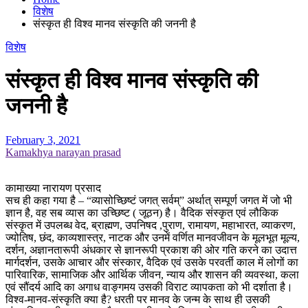
विशेष
संस्कृत ही विश्व मानव संस्कृति की जननी है
विशेष
संस्कृत ही विश्व मानव संस्कृति की
जननी है
February 3, 2021
Kamakhya narayan prasad
कामाख्या नारायण प्रसाद
सच ही कहा गया है – “व्यासोच्छिष्टं जगत् सर्वम्” अर्थात् सम्पूर्ण जगत में जो भी
ज्ञान है, वह सब व्यास का उच्छिष्ट ( जूठन) है। वैदिक संस्कृत एवं लौकिक
संस्कृत में उपलब्ध वेद, ब्राह्मण, उपनिषद ,पुराण, रामायण, महाभारत, व्याकरण,
ज्योतिष, छंद, काव्यशास्त्र, नाटक और उनमें वर्णित मानवजीवन के मूलभूत मूल्य,
दर्शन, अज्ञानतारूपी अंधकार से ज्ञानरूपी प्रकाश की ओर गति करने का उदात्त
मार्गदर्शन, उसके आचार और संस्कार, वैदिक एवं उसके परवर्ती काल में लोगों का
पारिवारिक, सामाजिक और आर्थिक जीवन, न्याय और शासन की व्यवस्था, कला
एवं सौंदर्य आदि का अगाध वाङ्गमय उसकी विराट व्यापकता को भी दर्शाता है।
विश्व-मानव-संस्कृति क्या है? धरती पर मानव के जन्म के साथ ही उसकी