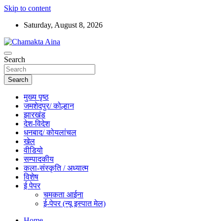
Skip to content
Saturday, August 8, 2026
Hindi News Paper – Jharkhand
Search
Chamakta Aina
Search
मुख्य पृष्ठ
जमशेदपुर/ कोल्हान
झारखंड
देश-विदेश
धनबाद/ कोयलांचल
खेल
वीडियो
सम्पादकीय
कला-संस्कृति / अध्यात्म
विशेष
ई पेपर
चमकता आईना
ई-पेपर (न्यू इस्पात मेल)
Home