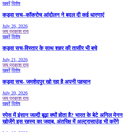
खबरें
विशेष
कड़वा सच–कॉकरोच आंदोलन ने बदल दी कई धारणाएं
July 26, 2026
जय प्रकाश राय
खबरें
विशेष
कड़वा सच-विस्तार के साथ शहर की तासीर भी बचे
July 21, 2026
जय प्रकाश राय
खबरें
विशेष
कड़वा सच- जमशेदपुर खो रहा है अपनी पहचान
July 20, 2026
जय प्रकाश राय
खबरें
विशेष
स्पेस में इंसान जल्दी बूढ़ा क्यों होता है? भारत के बेटे अनिल मेनन
खोजेंगे इस रहस्य का जवाब, अंतरिक्ष में अल्ट्रासाउंड भी करेंगे