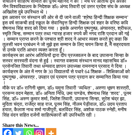
संचालन साहित्य समिति की पूनम महानंद ने की । मंच पर अतिथि द्वय अरका
जैन विश्वविद्यालय के निदेशक डाॅo अंगद तिवारी एवं उत्तर प्रदेश संघ के अध्यक्ष
अखिलेश दुबे उपस्थित थे ।
इस अवसर पर संस्थान की ओर से दी जाने वाली ‘श्रेष्ठ हिन्दी शिक्षक सम्मान’
इस वर्ष साकची हाई स्कूल के सेवानिवृत्त हिन्दी शिक्षक एवं शहर के वरिष्ठ कवि
शेषनाथ सिंह शरद को दिया गया ।
इसके अन्तर्गत पुष्पगुच्छ, अंगवस्त्र, श्रीफल,
स्मृति चिन्ह, सम्मान पत्र तथा ग्यारह हजार रुपये की नगद राशि प्रदान की गई
। सम्मान प्राप्त करने के पश्चात श्री शरद ने आभार व्यक्त करते हुए कहा कि
तुलसी भवन प्रबंधन ने जो मुझे इस सम्मान के लिए चयन किया है, मैं सह्रदयता
से उनके प्रति आभार व्यक्त करता हूँ।
कार्यक्रम का आरंभ अतिथियों द्वारा दीप प्रज्जवलन के बाद उपासना सिन्हा के
सस्वर सरस्वती वंदना से हुई । स्वागत वक्तव्य संस्थान मानद महासचिव डाॅ०
प्रसेनजित तिवारी तथा धन्यवाद ज्ञापन उपाध्यक्ष रामनन्दन प्रसाद ने दिया ।
कार्यक्रम के अंत में नगर के 30 विद्यालयों से पधारे 64 शिक्षक – शिक्षिकाओं को
पुष्पगुच्छ , अंगवस्त्र , उपहार एवं प्रमाण पत्र प्रदान कर सम्मानित किया गया
।
मौके पर डाॅ० रागिनी भूषण, डाॅo यमुना तिवारी ‘व्यथित’ , अरुणा भूषण शास्त्री,
प्रसन्न वदन मेहता, डाॅ० अनिता निधि, उमा पाण्डेय, शेषनाथ सिंह ‘शरद’ , पूनम
सिंह, डाॅ० अरुण कुमार शर्मा, जितेश तिवारी, उपासना सिन्हा, सुरेश चंद्र झा,
मुदिता चंद्रा, राजेंद्र साह राज, पूनम सिंह, नीलम पेड़ीवाल, डाॅo उदय प्रताप
हयात, कैलाश नाथ शर्मा गाजीपुरी, बलविंदर सिंह, अशोक पाठक स्नेही, मनीष
सिंह वंदन सहित दर्जनों साहित्यकारों की उपस्थिति रही ।
Share this News...