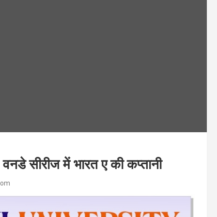
फ वनडे सीरीज में भारत ए की कप्तानी
com