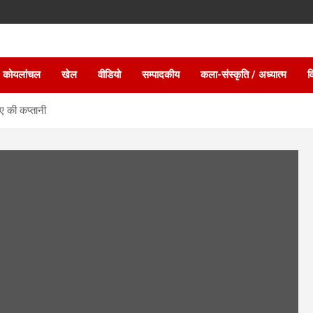
 कोयलांचल
खेल
वीडियो
सम्पादकीय
कला-संस्कृति / अध्यात्म
व
 ए की कप्तानी