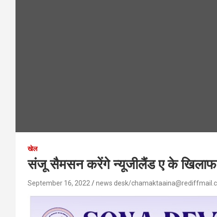
खेल
संजू सैमसन करेंगे न्यूजीलैंड ए के खिला
September 16, 2022
news desk/chamaktaaina@rediffmail.