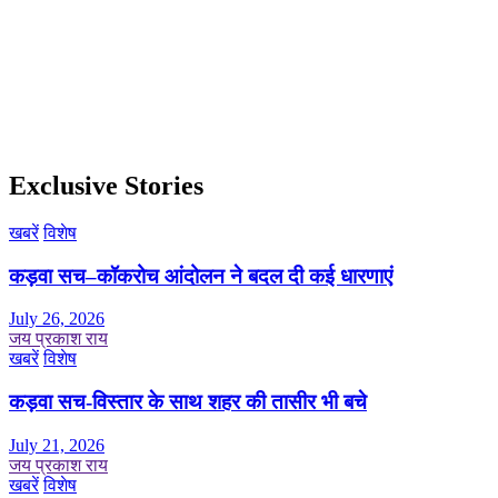
Exclusive Stories
खबरें
विशेष
कड़वा सच–कॉकरोच आंदोलन ने बदल दी कई धारणाएं
July 26, 2026
जय प्रकाश राय
खबरें
विशेष
कड़वा सच-विस्तार के साथ शहर की तासीर भी बचे
July 21, 2026
जय प्रकाश राय
खबरें
विशेष