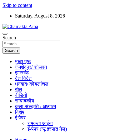
Skip to content
Saturday, August 8, 2026
Hindi News Paper – Jharkhand
Search
Chamakta Aina
Search
मुख्य पृष्ठ
जमशेदपुर/ कोल्हान
झारखंड
देश-विदेश
धनबाद/ कोयलांचल
खेल
वीडियो
सम्पादकीय
कला-संस्कृति / अध्यात्म
विशेष
ई पेपर
चमकता आईना
ई-पेपर (न्यू इस्पात मेल)
Home