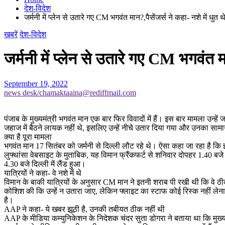
देश-विदेश
जर्मनी में प्लेन से उतारे गए CM भगवंत मान?,पैसेंजर्स ने कहा- नशे में धुत थ
खबरें
देश-विदेश
जर्मनी में प्लेन से उतारे गए CM भगवंत मा
September 19, 2022
news desk/chamaktaaina@rediffmail.com
पंजाब के मुख्यमंत्री भगवंत मान एक बार फिर विवादों में हैं। इस बार मामला उन्ह
जहाज में बैठने लायक नहीं थे, इसलिए उन्हें नीचे उतार दिया गया और उनका स
क्या है पूरा मामला
भगवंत मान 17 सितंबर को जर्मनी से दिल्ली लौट रहे थे। ऐसा कहा जा रहा है कि इ
लुफ्थांसा वेबसाइट के मुताबिक, यह विमान फ्रैंकफर्ट से शनिवार दोपहर 1.40 बजे
4.30 बजे दिल्ली में लैंड हुआ।
यात्रियों ने कहा- वे नशे में थे
विमान के बाकी यात्रियों के अनुसार CM मान ने इतनी शराब पी रखी थी कि वे ठीक 
कोशिश की कि उन्हें न उतारा जाए, लेकिन फ्लाइट का स्टाफ कोई रिस्क नहीं ले
है।
AAP ने कहा- ये खबर झूठी है, उनकी तबीयत ठीक नहीं थी
AAP के मीडिया कम्युनिकेशन के निदेशक चंदर सुता डोगरा ने बताया था कि मुख