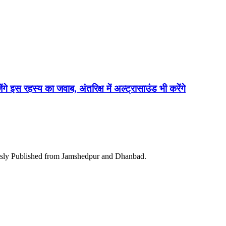
ेंगे इस रहस्य का जवाब, अंतरिक्ष में अल्ट्रासाउंड भी करेंगे
ously Published from Jamshedpur and Dhanbad.