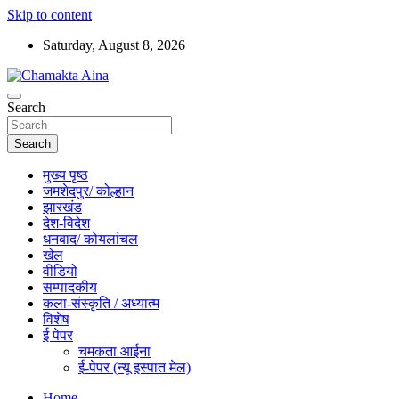
Skip to content
Saturday, August 8, 2026
Hindi News Paper – Jharkhand
Search
Chamakta Aina
Search
मुख्य पृष्ठ
जमशेदपुर/ कोल्हान
झारखंड
देश-विदेश
धनबाद/ कोयलांचल
खेल
वीडियो
सम्पादकीय
कला-संस्कृति / अध्यात्म
विशेष
ई पेपर
चमकता आईना
ई-पेपर (न्यू इस्पात मेल)
Home