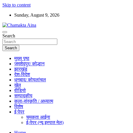
Skip to content
Sunday, August 9, 2026
Hindi News Paper – Jharkhand
Search
Chamakta Aina
Search
मुख्य पृष्ठ
जमशेदपुर/ कोल्हान
झारखंड
देश-विदेश
धनबाद/ कोयलांचल
खेल
वीडियो
सम्पादकीय
कला-संस्कृति / अध्यात्म
विशेष
ई पेपर
चमकता आईना
ई-पेपर (न्यू इस्पात मेल)
Home