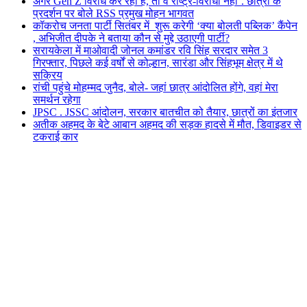
अगर Gen Z विरोध कर रही है, तो वे राष्ट्र-विरोधी नहीं’. छात्रों के
प्रदर्शन पर बोले RSS प्रमुख मोहन भागवत
कॉकरोच जनता पार्टी सितंबर में शुरू करेगी ‘क्या बोलती पब्लिक’ कैंपेन
, अभिजीत दीपके ने बताया कौन से मुद्दे उठाएगी पार्टी?
सरायकेला में माओवादी जोनल कमांडर रवि सिंह सरदार समेत 3
गिरफ्तार, पिछले कई वर्षों से कोल्हान, सारंडा और सिंहभूम क्षेत्र में थे
सक्रिय
रांची पहुंचे मोहम्मद जुनैद, बोले- जहां छात्र आंदोलित होंगे, वहां मेरा
समर्थन रहेगा
JPSC . JSSC आंदोलन, सरकार बातचीत को तैयार, छात्रों का इंतजार
अतीक अहमद के बेटे आबान अहमद की सड़क हादसे में मौत, डिवाइडर से
टकराई कार