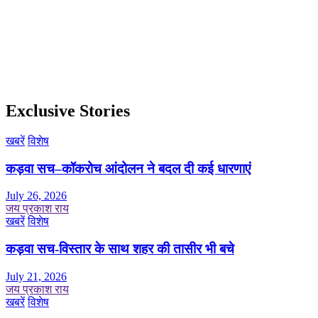
Exclusive Stories
खबरें
विशेष
कड़वा सच–कॉकरोच आंदोलन ने बदल दी कई धारणाएं
July 26, 2026
जय प्रकाश राय
खबरें
विशेष
कड़वा सच-विस्तार के साथ शहर की तासीर भी बचे
July 21, 2026
जय प्रकाश राय
खबरें
विशेष