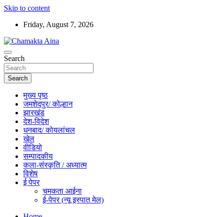
Skip to content
Friday, August 7, 2026
Hindi News Paper – Jharkhand
Search
Chamakta Aina
Search
मुख्य पृष्ठ
जमशेदपुर/ कोल्हान
झारखंड
देश-विदेश
धनबाद/ कोयलांचल
खेल
वीडियो
सम्पादकीय
कला-संस्कृति / अध्यात्म
विशेष
ई पेपर
चमकता आईना
ई-पेपर (न्यू इस्पात मेल)
Home