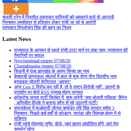
Post
चलती ट्रेन में पिस्तौल लहराकर यात्रियों को धमकाने वाले दो अपराधी
गिरफ्तार,जमशेदपुर से हथियार लेकर रांची जा रहे थे आरोपी
navigation
पत्रकार त्रिलोचन सिंह की बहन का निधन
Latest News
राज्यपाल के आगमन से पहले रांची-टाटा मार्ग पर लंबा जाम, प्रशासन की
तैयारियों पर सवाल
Newispatmail epaper 07/08/26
Chamaktaaina epaper 07/08/26
सिडनी में गूंजा झारखंड के अरुण सिन्हा का नाम
केशवजी छगनलाल ज्वेलर्स में कल से शुरू होगा तीन दिवसीय भव्य
ब्राइडल ज्वेलरी फेस्टिवल ‘अवसर’
अगर Gen Z विरोध कर रही है, तो वे राष्ट्र-विरोधी नहीं’. छात्रों के
प्रदर्शन पर बोले RSS प्रमुख मोहन भागवत
कॉकरोच जनता पार्टी सितंबर में शुरू करेगी ‘क्या बोलती पब्लिक’ कैंपेन
, अभिजीत दीपके ने बताया कौन से मुद्दे उठाएगी पार्टी?
सरायकेला में माओवादी जोनल कमांडर रवि सिंह सरदार समेत 3
गिरफ्तार, पिछले कई वर्षों से कोल्हान, सारंडा और सिंहभूम क्षेत्र में थे
सक्रिय
रांची पहुंचे मोहम्मद जुनैद, बोले- जहां छात्र आंदोलित होंगे, वहां मेरा
समर्थन रहेगा