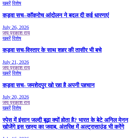
खबरें
विशेष
कड़वा सच–कॉकरोच आंदोलन ने बदल दी कई धारणाएं
July 26, 2026
जय प्रकाश राय
खबरें
विशेष
कड़वा सच-विस्तार के साथ शहर की तासीर भी बचे
July 21, 2026
जय प्रकाश राय
खबरें
विशेष
कड़वा सच- जमशेदपुर खो रहा है अपनी पहचान
July 20, 2026
जय प्रकाश राय
खबरें
विशेष
स्पेस में इंसान जल्दी बूढ़ा क्यों होता है? भारत के बेटे अनिल मेनन
खोजेंगे इस रहस्य का जवाब, अंतरिक्ष में अल्ट्रासाउंड भी करेंगे