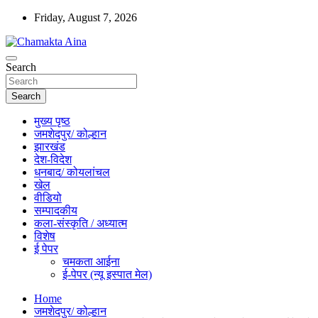
Skip
Friday, August 7, 2026
to
content
Hindi News Paper – Jharkhand
Search
Chamakta Aina
Search
मुख्य पृष्ठ
जमशेदपुर/ कोल्हान
झारखंड
देश-विदेश
धनबाद/ कोयलांचल
खेल
वीडियो
सम्पादकीय
कला-संस्कृति / अध्यात्म
विशेष
ई पेपर
चमकता आईना
ई-पेपर (न्यू इस्पात मेल)
Home
जमशेदपुर/ कोल्हान