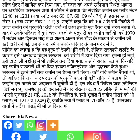
लीज क्षेत्र में शामिल कर दिया गया. सोमवार को अपने उलियान स्थित आवास
पर आयोजित पत्रकार वार्ता में सौमेन ने बताया कि संबंधित जमीन का प्लॉट नंबर
1248 एवं 1231 (नया प्लॉट नंबर 66, 67, 68, 69 और 74) है. इसका खाता
नंबर 1 (नया खाता नंबर 1217) है. उन्होंने कहा कि वर्ष 1907 के सर्वे रिकॉर्ड में
उक्त जमीन की प्रकृति ‘खेती’ दर्ज थी तथा इसके मूल रैयत दुर्गा चरण महतो थे.
बाद में उनके परिवार ने दुर्गा चरण महतो के पुत्र से यह जमीन खरीदी. वर्ष 1970
में नवंबर और दिसंबर माह में दो अलग-अलग सेल डीड के माध्यम से जमीन की
खरीदारी की गई. तब से यह जमीन उनके परिवार के नाम पर दर्ज है.
सौमेन का कहना है कि यह शुरू से रैयती भूमि रही है, लेकिन सरकारी त्रुटि के
कारण इसे ‘अनावाद बिहार सरकार’ की श्रेणी में डाल दिया गया. इतना ही नहीं,
इसे टाटा लीज क्षेत्र में भी शामिल कर दिया गया. उन्होंने सवाल उठाया कि यदि
यह जमीन सरकारी थी तो फिर इसका रजिस्ट्रेशन और म्यूटेशन कैसे हुआ?
सरकार ने इतने वर्षों तक जमीन का टैक्स क्यों लिया? वहीं यदि जमीन रैयती थी,
तो आखिर किस आधार पर इसकी प्रकृति बदल दी गई? सौमेन ने बताया कि
उन्होंने इस मामले को अदालत में चुनौती दी है. इस संबंध में सिविल जज (सीनियर
डिवीजन-9), जमशेदपुर की अदालत में वाद संख्या 66/2022 लंबित है. मामले की
अगली सुनवाई 21 मई, 2026 को निर्धारित है. इसी भूखंड में संदीप गोराई की भी
प्लाट (न. 1217 व 1248) है, जबकि नया में प्लाट न. 70 और 72 है. पत्रकार
वार्ता में संदीप गोराई भी भी उपस्थित थे.
Share this News...