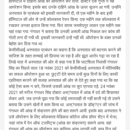
हॉस्पिटल में दाहिनी आंख का ऑपरेशन कर दिया. डॉक्टर एके गुप्ता ने यह
आपरेशन किया. इसके बाद उनके दाहिने आंख के ऊपर सूजन आ गयी. उन्होंने
अस्पताल के प्रबंधक को इसकी जानकारी दी, तो एक महीने के बाद इसी
हॉस्पिटल की ओर से उन्हें कोलकाता रेफर किया. एक महीने तक कोलकाता में
रखकर उनका इलाज किया गया. फिर वापस जमशेदपुर लाकर एक महीने तक
यहां रखा गया. गंगाधर ने बताया कि उनकी असली आंख निकाल कर कांच की
गोली लगा दी गयी थी. इसकी जानकारी उन्हें नहीं थी. ऑपरेशन के वक्त उनको
बेहोश कर दिया गया था.
केसीसीआई अस्पताल प्रबंधन का कहना है कि अस्पताल को बदनाम करने की
साजिश के तहत सच्चाई को छिपाया जा रहा है और झूठा आरोप गढ़ा जा रहा है.
लिखे पत्र में अस्पताल की ओर से कहा गया है कि घाटशिला निवासी गंगाधर
सिंह का पिछले साल 18 नवंबर 2021 को केसीसीआई अस्पताल में मोतियाबिंद
का सफल ऑपरेशन हुआ था. छुट्टी देते समय उन्हें कुछ दिनों के लिए काफी
एहतियात बरतने की सलाह अस्पताल की ओर से देते हुए कहा गया था कि वह
कोई ऐसा काम न करे, जिससे उसकी आंख पर बुरा प्रभाव पड़े. 24 नवंबर
2021 को मरीज गंगाधर सिंह दोबारा अस्?पताल में आंख में दर्द की शिकायत
लेकर आये. जब उनसे पूछा गया कि कोई लापरवाही तो नहीं बरती गई तो उसने
बताया कि उसने खेतों में काम किया था. अस्?पताल के डॉक्?टर की जांच में
गंगाधर की आंख में संक्रमण होने की बात सामने आयी. इसके बाद अस्पताल ने
उसे ऑपरेशन के लिए कोलकाता मेडिकल कॉलेज ऑफ हॉयर सेंटर में भेजा,
जहां जांच में पेन ऑफ टलमिट्स (आंख का संक्रमण) सामने आया. वहां
गंगाधर की आंख का ऑपरेशन कर कृत्रिम आंख लगायी गयी. कुछ दिन पूर्व