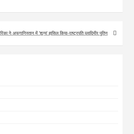
िका ने अफगानिस्तान में ‘शून्य’ हासिल किया-राष्ट्रपति व्लादिमीर पुतिन