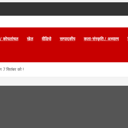
/ कोयलांचल
खेल
वीडियो
सम्पादकीय
कला-संस्कृति / अध्यात्म
न 7 सितंबर को !