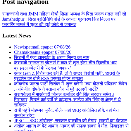
Post navigation
समाजसेवी तथा JMM महिला मोर्चा ज़िला अध्यक्ष के पिता जनक मंडल नहीं रहे
Jamshedpur : सिख प्रतिनिधि बोर्ड के अध्यक्ष गुरुचरण सिंह बिल्ला पर
फायरिंग मामले में शूटर की हाई कोर्ट से जमानत
Latest News
Newispatmail epaper 07/08/26
Chamaktaaina epaper 07/08/26
सिडनी में गूंजा झारखंड के अरुण सिन्हा का नाम
केशवजी छगनलाल ज्वेलर्स में कल से शुरू होगा तीन दिवसीय भव्य
ब्राइडल ज्वेलरी फेस्टिवल ‘अवसर’
अगर Gen Z विरोध कर रही है, तो वे राष्ट्र-विरोधी नहीं’. छात्रों के
प्रदर्शन पर बोले RSS प्रमुख मोहन भागवत
कॉकरोच जनता पार्टी सितंबर में शुरू करेगी ‘क्या बोलती पब्लिक’ कैंपेन
, अभिजीत दीपके ने बताया कौन से मुद्दे उठाएगी पार्टी?
सरायकेला में माओवादी जोनल कमांडर रवि सिंह सरदार समेत 3
गिरफ्तार, पिछले कई वर्षों से कोल्हान, सारंडा और सिंहभूम क्षेत्र में थे
सक्रिय
रांची पहुंचे मोहम्मद जुनैद, बोले- जहां छात्र आंदोलित होंगे, वहां मेरा
समर्थन रहेगा
JPSC . JSSC आंदोलन, सरकार बातचीत को तैयार, छात्रों का इंतजार
अतीक अहमद के बेटे आबान अहमद की सड़क हादसे में मौत, डिवाइडर से