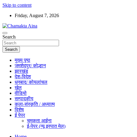
Skip to content
Friday, August 7, 2026
Hindi News Paper – Jharkhand
Search
Chamakta Aina
Search
मुख्य पृष्ठ
जमशेदपुर/ कोल्हान
झारखंड
देश-विदेश
धनबाद/ कोयलांचल
खेल
वीडियो
सम्पादकीय
कला-संस्कृति / अध्यात्म
विशेष
ई पेपर
चमकता आईना
ई-पेपर (न्यू इस्पात मेल)
Home