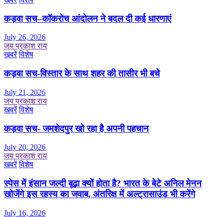
कड़वा सच–कॉकरोच आंदोलन ने बदल दी कई धारणाएं
July 26, 2026
जय प्रकाश राय
खबरें
विशेष
कड़वा सच-विस्तार के साथ शहर की तासीर भी बचे
July 21, 2026
जय प्रकाश राय
खबरें
विशेष
कड़वा सच- जमशेदपुर खो रहा है अपनी पहचान
July 20, 2026
जय प्रकाश राय
खबरें
विशेष
स्पेस में इंसान जल्दी बूढ़ा क्यों होता है? भारत के बेटे अनिल मेनन
खोजेंगे इस रहस्य का जवाब, अंतरिक्ष में अल्ट्रासाउंड भी करेंगे
July 16, 2026