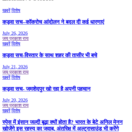
खबरें
विशेष
कड़वा सच–कॉकरोच आंदोलन ने बदल दी कई धारणाएं
July 26, 2026
जय प्रकाश राय
खबरें
विशेष
कड़वा सच-विस्तार के साथ शहर की तासीर भी बचे
July 21, 2026
जय प्रकाश राय
खबरें
विशेष
कड़वा सच- जमशेदपुर खो रहा है अपनी पहचान
July 20, 2026
जय प्रकाश राय
खबरें
विशेष
स्पेस में इंसान जल्दी बूढ़ा क्यों होता है? भारत के बेटे अनिल मेनन
खोजेंगे इस रहस्य का जवाब, अंतरिक्ष में अल्ट्रासाउंड भी करेंगे