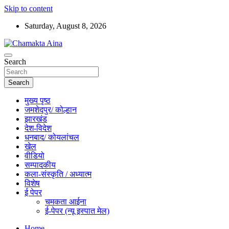
Skip to content
Saturday, August 8, 2026
Hindi News Paper – Jharkhand
Search
Chamakta Aina
Search
मुख्य पृष्ठ
जमशेदपुर/ कोल्हान
झारखंड
देश-विदेश
धनबाद/ कोयलांचल
खेल
वीडियो
सम्पादकीय
कला-संस्कृति / अध्यात्म
विशेष
ई पेपर
चमकता आईना
ई-पेपर (न्यू इस्पात मेल)
Home