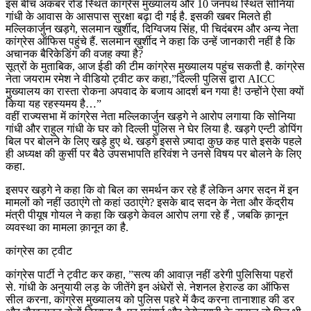
इस बीच अकबर रोड स्थित कांग्रेस मुख्यालय और 10 जनपथ स्थित सोनिया
गांधी के आवास के आसपास सुरक्षा बढ़ा दी गई है. इसकी खबर मिलते ही
मल्लिकार्जुन खड़गे, सलमान खुर्शीद, दिग्विजय सिंह, पी चिदंबरम और अन्य नेता
कांग्रेस ऑफिस पहुंचे हैं. सलमान ख़ुर्शीद ने कहा कि उन्हें जानकारी नहीं है कि
अचानक बैरिकेडिंग की वजह क्या है?
सूत्रों के मुताबिक, आज ईडी की टीम कांग्रेस मुख्यालय पहुंच सकती है. कांग्रेस
नेता जयराम रमेश ने वीडियो ट्वीट कर कहा,”दिल्ली पुलिस द्वारा AICC
मुख्यालय का रास्ता रोकना अपवाद के बजाय आदर्श बन गया है! उन्होंने ऐसा क्यों
किया यह रहस्यमय है…”
वहीं राज्यसभा में कांग्रेस नेता मल्लिकार्जुन खड़गे ने आरोप लगाया कि सोनिया
गांधी और राहुल गांधी के घर को दिल्ली पुलिस ने घेर लिया है. खड़गे एन्टी डोपिंग
बिल पर बोलने के लिए खड़े हुए थे. खड़गे इससे ज़्यादा कुछ कह पाते इसके पहले
ही अध्यक्ष की कुर्सी पर बैठे उपसभापति हरिवंश ने उनसे विषय पर बोलने के लिए
कहा.
इसपर खड़गे ने कहा कि वो बिल का समर्थन कर रहे हैं लेकिन अगर सदन में इन
मामलों को नहीं उठाएंगे तो कहां उठाएंगे? इसके बाद सदन के नेता और केंद्रीय
मंत्री पीयूष गोयल ने कहा कि खड़गे केवल आरोप लगा रहे हैं , जबकि क़ानून
व्यवस्था का मामला क़ानून का है.
कांग्रेस का ट्वीट
कांग्रेस पार्टी ने ट्वीट कर कहा, ”सत्य की आवाज़ नहीं डरेगी पुलिसिया पहरों
से. गांधी के अनुयायी लड़ के जीतेंगे इन अंधेरों से. नेशनल हेराल्ड का ऑफिस
सील करना, कांग्रेस मुख्यालय को पुलिस पहरे में कैद करना तानाशाह की डर