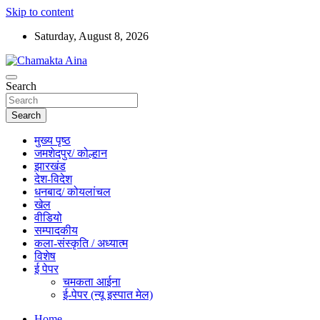
Skip to content
Saturday, August 8, 2026
Hindi News Paper – Jharkhand
Search
Chamakta Aina
Search
मुख्य पृष्ठ
जमशेदपुर/ कोल्हान
झारखंड
देश-विदेश
धनबाद/ कोयलांचल
खेल
वीडियो
सम्पादकीय
कला-संस्कृति / अध्यात्म
विशेष
ई पेपर
चमकता आईना
ई-पेपर (न्यू इस्पात मेल)
Home