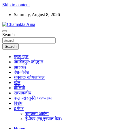
Skip to content
Saturday, August 8, 2026
Hindi News Paper – Jharkhand
Search
Chamakta Aina
Search
मुख्य पृष्ठ
जमशेदपुर/ कोल्हान
झारखंड
देश-विदेश
धनबाद/ कोयलांचल
खेल
वीडियो
सम्पादकीय
कला-संस्कृति / अध्यात्म
विशेष
ई पेपर
चमकता आईना
ई-पेपर (न्यू इस्पात मेल)
Home