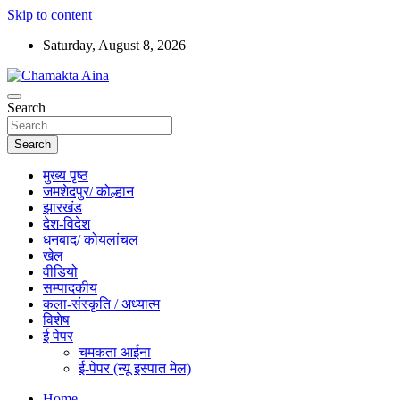
Skip to content
Saturday, August 8, 2026
Hindi News Paper – Jharkhand
Search
Chamakta Aina
Search
मुख्य पृष्ठ
जमशेदपुर/ कोल्हान
झारखंड
देश-विदेश
धनबाद/ कोयलांचल
खेल
वीडियो
सम्पादकीय
कला-संस्कृति / अध्यात्म
विशेष
ई पेपर
चमकता आईना
ई-पेपर (न्यू इस्पात मेल)
Home