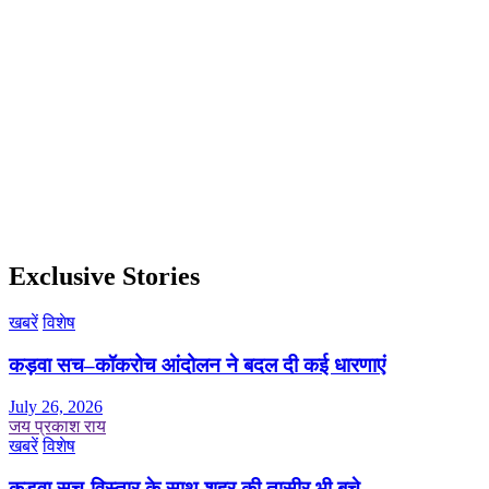
Exclusive Stories
खबरें
विशेष
कड़वा सच–कॉकरोच आंदोलन ने बदल दी कई धारणाएं
July 26, 2026
जय प्रकाश राय
खबरें
विशेष
कड़वा सच-विस्तार के साथ शहर की तासीर भी बचे