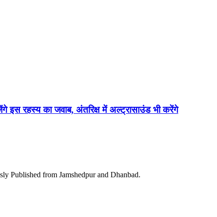
ेंगे इस रहस्य का जवाब, अंतरिक्ष में अल्ट्रासाउंड भी करेंगे
ously Published from Jamshedpur and Dhanbad.