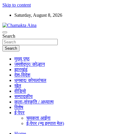
Skip to content
Saturday, August 8, 2026
Hindi News Paper – Jharkhand
Search
Chamakta Aina
Search
मुख्य पृष्ठ
जमशेदपुर/ कोल्हान
झारखंड
देश-विदेश
धनबाद/ कोयलांचल
खेल
वीडियो
सम्पादकीय
कला-संस्कृति / अध्यात्म
विशेष
ई पेपर
चमकता आईना
ई-पेपर (न्यू इस्पात मेल)
Home