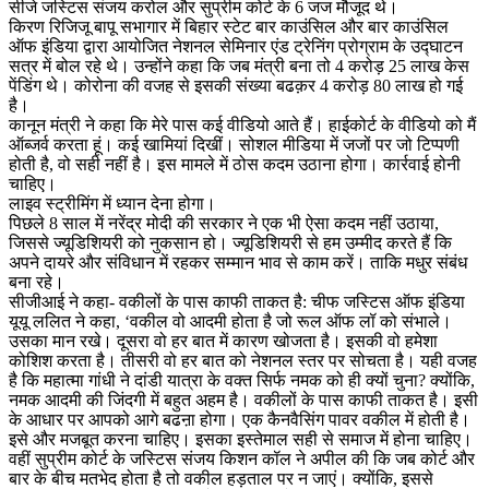
सीजे जस्टिस संजय करोल और सुप्रीम कोर्ट के 6 जज मौजूद थे।
किरण रिजिजू बापू सभागार में बिहार स्टेट बार काउंसिल और बार काउंसिल
ऑफ इंडिया द्वारा आयोजित नेशनल सेमिनार एंड ट्रेनिंग प्रोग्राम के उद्घाटन
सत्र में बोल रहे थे। उन्होंने कहा कि जब मंत्री बना तो 4 करोड़ 25 लाख केस
पेंडिंग थे। कोरोना की वजह से इसकी संख्या बढक़र 4 करोड़ 80 लाख हो गई
है।
कानून मंत्री ने कहा कि मेरे पास कई वीडियो आते हैं। हाईकोर्ट के वीडियो को मैं
ऑब्जर्व करता हूं। कई खामियां दिखीं। सोशल मीडिया में जजों पर जो टिप्पणी
होती है, वो सही नहीं है। इस मामले में ठोस कदम उठाना होगा। कार्रवाई होनी
चाहिए।
लाइव स्ट्रीमिंग में ध्यान देना होगा।
पिछले 8 साल में नरेंद्र मोदी की सरकार ने एक भी ऐसा कदम नहीं उठाया,
जिससे ज्यूडिशियरी को नुकसान हो। ज्यूडिशियरी से हम उम्मीद करते हैं कि
अपने दायरे और संविधान में रहकर सम्मान भाव से काम करें। ताकि मधुर संबंध
बना रहे।
सीजीआई ने कहा- वकीलों के पास काफी ताकत है: चीफ जस्टिस ऑफ इंडिया
यूयू ललित ने कहा, ‘वकील वो आदमी होता है जो रूल ऑफ लॉ को संभाले।
उसका मान रखे। दूसरा वो हर बात में कारण खोजता है। इसकी वो हमेशा
कोशिश करता है। तीसरी वो हर बात को नेशनल स्तर पर सोचता है। यही वजह
है कि महात्मा गांधी ने दांडी यात्रा के वक्त सिर्फ नमक को ही क्यों चुना? क्योंकि,
नमक आदमी की जिंदगी में बहुत अहम है। वकीलों के पास काफी ताकत है। इसी
के आधार पर आपको आगे बढऩा होगा। एक कैनवैसिंग पावर वकील में होती है।
इसे और मजबूत करना चाहिए। इसका इस्तेमाल सही से समाज में होना चाहिए।
वहीं सुप्रीम कोर्ट के जस्टिस संजय किशन कॉल ने अपील की कि जब कोर्ट और
बार के बीच मतभेद होता है तो वकील हड़ताल पर न जाएं। क्योंकि, इससे