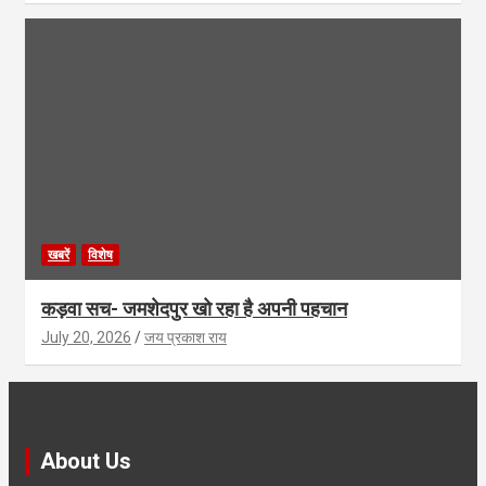
खबरें
विशेष
कड़वा सच- जमशेदपुर खो रहा है अपनी पहचान
July 20, 2026
जय प्रकाश राय
About Us