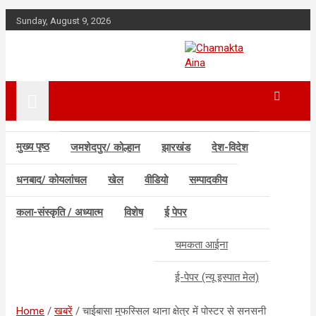
Skip
Sunday, August 9, 2026
to
content
Hindi News Paper –
Chamakta
Jharkhand
Aina
मुख्य पृष्ठ
जमशेदपुर/ कोल्हान
झारखंड
देश-विदेश
धनबाद/ कोयलांचल
खेल
वीडियो
सम्पादकीय
कला-संस्कृति / अध्यात्म
विशेष
ई पेपर
चमकता आईना
ई-पेपर (न्यू इस्पात मेल)
Home
खबरें
चाईबासा मुफस्सिल थाना क्षेत्र में पोस्टर से सनसनी