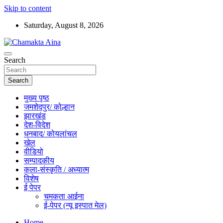
Skip to content
Saturday, August 8, 2026
Hindi News Paper – Jharkhand
Search
Chamakta Aina
Search
मुख्य पृष्ठ
जमशेदपुर/ कोल्हान
झारखंड
देश-विदेश
धनबाद/ कोयलांचल
खेल
वीडियो
सम्पादकीय
कला-संस्कृति / अध्यात्म
विशेष
ई पेपर
चमकता आईना
ई-पेपर (न्यू इस्पात मेल)
Home