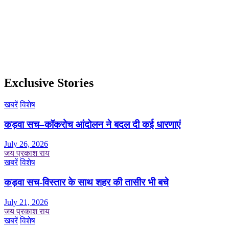
Exclusive Stories
खबरें
विशेष
कड़वा सच–कॉकरोच आंदोलन ने बदल दी कई धारणाएं
July 26, 2026
जय प्रकाश राय
खबरें
विशेष
कड़वा सच-विस्तार के साथ शहर की तासीर भी बचे
July 21, 2026
जय प्रकाश राय
खबरें
विशेष