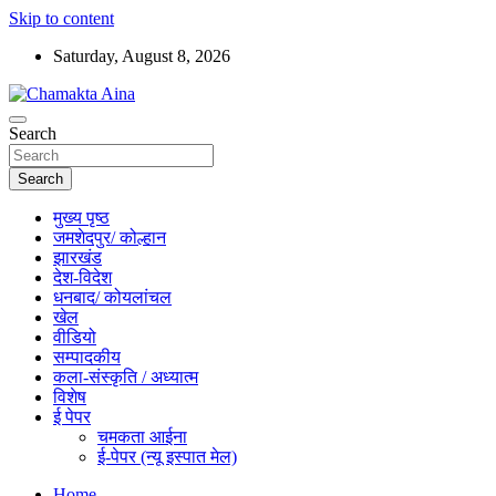
Skip to content
Saturday, August 8, 2026
Hindi News Paper – Jharkhand
Search
Chamakta Aina
Search
मुख्य पृष्ठ
जमशेदपुर/ कोल्हान
झारखंड
देश-विदेश
धनबाद/ कोयलांचल
खेल
वीडियो
सम्पादकीय
कला-संस्कृति / अध्यात्म
विशेष
ई पेपर
चमकता आईना
ई-पेपर (न्यू इस्पात मेल)
Home