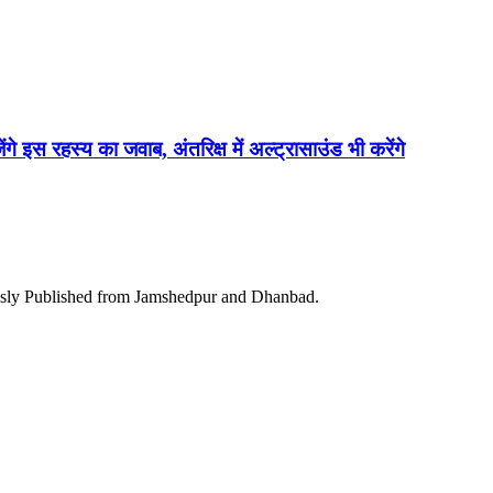
ेंगे इस रहस्य का जवाब, अंतरिक्ष में अल्ट्रासाउंड भी करेंगे
ously Published from Jamshedpur and Dhanbad.