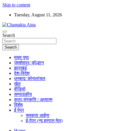
Skip to content
Tuesday, August 11, 2026
Hindi News Paper – Jharkhand
Search
Chamakta Aina
Search
मुख्य पृष्ठ
जमशेदपुर/ कोल्हान
झारखंड
देश-विदेश
धनबाद/ कोयलांचल
खेल
वीडियो
सम्पादकीय
कला-संस्कृति / अध्यात्म
विशेष
ई पेपर
चमकता आईना
ई-पेपर (न्यू इस्पात मेल)
Home