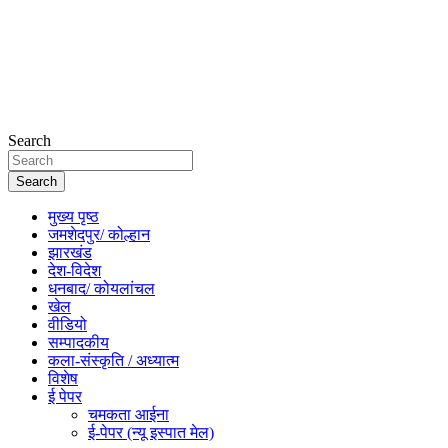
Search
Search
मुख्य पृष्ठ
जमशेदपुर/ कोल्हान
झारखंड
देश-विदेश
धनबाद/ कोयलांचल
खेल
वीडियो
सम्पादकीय
कला-संस्कृति / अध्यात्म
विशेष
ई पेपर
चमकता आईना
ई-पेपर (न्यू इस्पात मेल)