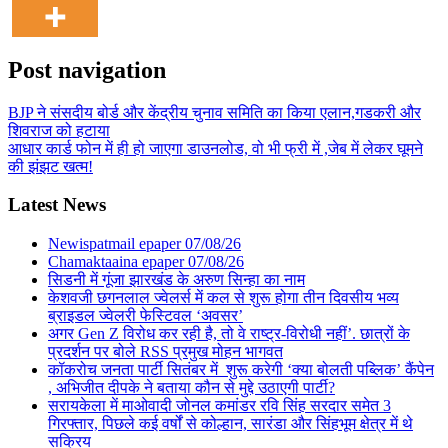
Post navigation
BJP ने संसदीय बोर्ड और केंद्रीय चुनाव समिति का किया एलान,गडकरी और
शिवराज को हटाया
आधार कार्ड फोन में ही हो जाएगा डाउनलोड, वो भी फ्री में ,जेब में लेकर घूमने
की झंझट खत्म!
Latest News
Newispatmail epaper 07/08/26
Chamaktaaina epaper 07/08/26
सिडनी में गूंजा झारखंड के अरुण सिन्हा का नाम
केशवजी छगनलाल ज्वेलर्स में कल से शुरू होगा तीन दिवसीय भव्य
ब्राइडल ज्वेलरी फेस्टिवल ‘अवसर’
अगर Gen Z विरोध कर रही है, तो वे राष्ट्र-विरोधी नहीं’. छात्रों के
प्रदर्शन पर बोले RSS प्रमुख मोहन भागवत
कॉकरोच जनता पार्टी सितंबर में शुरू करेगी ‘क्या बोलती पब्लिक’ कैंपेन
, अभिजीत दीपके ने बताया कौन से मुद्दे उठाएगी पार्टी?
सरायकेला में माओवादी जोनल कमांडर रवि सिंह सरदार समेत 3
गिरफ्तार, पिछले कई वर्षों से कोल्हान, सारंडा और सिंहभूम क्षेत्र में थे
सक्रिय