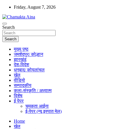
Skip
Friday, August 7, 2026
to
content
Hindi News Paper – Jharkhand
Search
Chamakta Aina
Search
मुख्य पृष्ठ
जमशेदपुर/ कोल्हान
झारखंड
देश-विदेश
धनबाद/ कोयलांचल
खेल
वीडियो
सम्पादकीय
कला-संस्कृति / अध्यात्म
विशेष
ई पेपर
चमकता आईना
ई-पेपर (न्यू इस्पात मेल)
Home
खेल