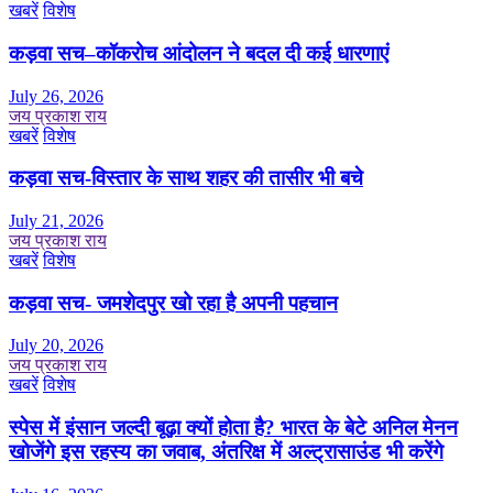
खबरें
विशेष
कड़वा सच–कॉकरोच आंदोलन ने बदल दी कई धारणाएं
July 26, 2026
जय प्रकाश राय
खबरें
विशेष
कड़वा सच-विस्तार के साथ शहर की तासीर भी बचे
July 21, 2026
जय प्रकाश राय
खबरें
विशेष
कड़वा सच- जमशेदपुर खो रहा है अपनी पहचान
July 20, 2026
जय प्रकाश राय
खबरें
विशेष
स्पेस में इंसान जल्दी बूढ़ा क्यों होता है? भारत के बेटे अनिल मेनन
खोजेंगे इस रहस्य का जवाब, अंतरिक्ष में अल्ट्रासाउंड भी करेंगे