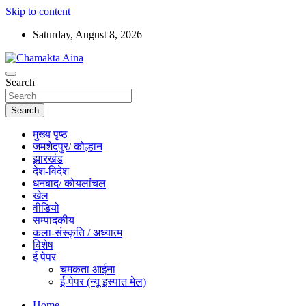
Skip to content
Saturday, August 8, 2026
Hindi News Paper – Jharkhand
Search
Chamakta Aina
Search
मुख्य पृष्ठ
जमशेदपुर/ कोल्हान
झारखंड
देश-विदेश
धनबाद/ कोयलांचल
खेल
वीडियो
सम्पादकीय
कला-संस्कृति / अध्यात्म
विशेष
ई पेपर
चमकता आईना
ई-पेपर (न्यू इस्पात मेल)
Home