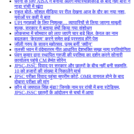
धरना के लिए AISA ने बनाया अलग मंच!स्याहीकांड के बाद नेहा बोरा ने
गाड़ा रांची में खूंटा
राहुल बोले- सोशल मीडिया पर रील देखना आज के दौर का नया नशा,
युवाओं पर कही ये बात
UPI ग्राहकों के लिए निशुल्क… व्यापारियों से लिया जाएगा मामूली
शुल्क, सरकार ने बताया क्यों किया गया संशोधन
लोकसभा में सोमवार को लाए जाएंगे चार बड़े बिल, केरल का नाम
बदलकर ‘केरलम’ करने समेत कई प्रस्ताव होंगे पेश
जॉली ग्रुप के सावन महोत्सव, पूनम बनीं ‘क्वीन’
तुलसी भवन में वंदेमातरम गीत आधारित देशभक्ति समूह नृत्य प्रतियोगिता
पवन कुमार द्वारा स्थापित गुरुजी की प्रतिमा का दर्शन करने सोनारी
कार्यालय पहुंचे CM हेमंत सोरेन
JPSC-JSSC विवाद पर सरकार और छात्रों के बीच नहीं बनी सहमति,
10 को हजारों की संख्या में निकालेंगे मार्च
JPSC परीक्षा विवाद पहुंचा सुप्रीम कोर्ट, OMR वायरल होने के बाद
दोबारा परीक्षा की मांग
कौन थे जयपाल सिंह मुंडा? जिनके नाम पर रांची में बना स्टेडियम,
JPSC-JSSC छात्रों के आंदोलन से चर्चा में आया