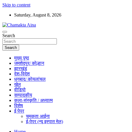
Skip to content
Saturday, August 8, 2026
Hindi News Paper – Jharkhand
Search
Chamakta Aina
Search
मुख्य पृष्ठ
जमशेदपुर/ कोल्हान
झारखंड
देश-विदेश
धनबाद/ कोयलांचल
खेल
वीडियो
सम्पादकीय
कला-संस्कृति / अध्यात्म
विशेष
ई पेपर
चमकता आईना
ई-पेपर (न्यू इस्पात मेल)
Home