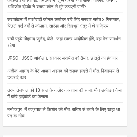
कॉकरोच जनता पार्टी सितंबर में शुरू करेगी ‘क्या बोलती पब्लिक’ कैंपेन ,
अभिजीत दीपके ने बताया कौन से मुद्दे उठाएगी पार्टी?
सरायकेला में माओवादी जोनल कमांडर रवि सिंह सरदार समेत 3 गिरफ्तार,
पिछले कई वर्षों से कोल्हान, सारंडा और सिंहभूम क्षेत्र में थे सक्रिय
रांची पहुंचे मोहम्मद जुनैद, बोले- जहां छात्र आंदोलित होंगे, वहां मेरा समर्थन
रहेगा
JPSC . JSSC आंदोलन, सरकार बातचीत को तैयार, छात्रों का इंतजार
अतीक अहमद के बेटे आबान अहमद की सड़क हादसे में मौत, डिवाइडर से
टकराई कार
तरुण तेजपाल को 10 साल के कठोर कारावास की सजा, यौन उत्पीड़न केस
में बॉम्बे हाईकोर्ट का फैसला
मनोहरपुर में वज्रपात से किशोर की मौत, बारिश से बचने के लिए खड़ा था
पेड़ के नीचे