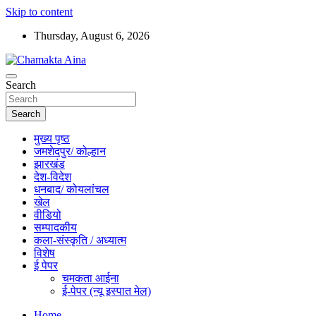
Skip to content
Thursday, August 6, 2026
Hindi News Paper – Jharkhand
Search
Chamakta Aina
Search
मुख्य पृष्ठ
जमशेदपुर/ कोल्हान
झारखंड
देश-विदेश
धनबाद/ कोयलांचल
खेल
वीडियो
सम्पादकीय
कला-संस्कृति / अध्यात्म
विशेष
ई पेपर
चमकता आईना
ई-पेपर (न्यू इस्पात मेल)
Home