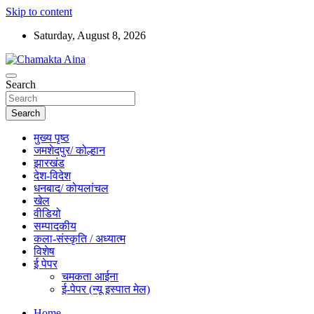
Skip to content
Saturday, August 8, 2026
Hindi News Paper – Jharkhand
Search
Chamakta Aina
Search
मुख्य पृष्ठ
जमशेदपुर/ कोल्हान
झारखंड
देश-विदेश
धनबाद/ कोयलांचल
खेल
वीडियो
सम्पादकीय
कला-संस्कृति / अध्यात्म
विशेष
ई पेपर
चमकता आईना
ई-पेपर (न्यू इस्पात मेल)
Home