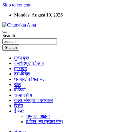
Skip to content
Monday, August 10, 2026
Hindi News Paper – Jharkhand
Search
Chamakta Aina
Search
मुख्य पृष्ठ
जमशेदपुर/ कोल्हान
झारखंड
देश-विदेश
धनबाद/ कोयलांचल
खेल
वीडियो
सम्पादकीय
कला-संस्कृति / अध्यात्म
विशेष
ई पेपर
चमकता आईना
ई-पेपर (न्यू इस्पात मेल)
Home