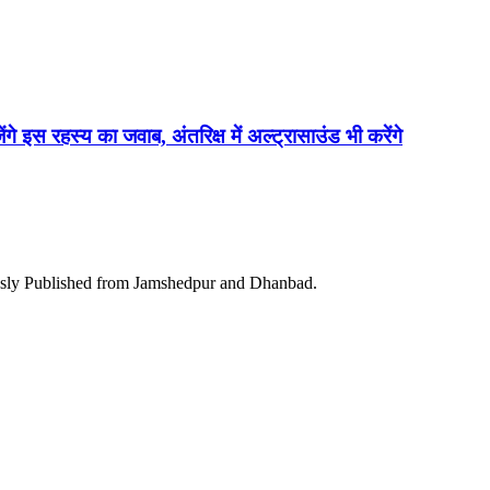
ेंगे इस रहस्य का जवाब, अंतरिक्ष में अल्ट्रासाउंड भी करेंगे
ously Published from Jamshedpur and Dhanbad.