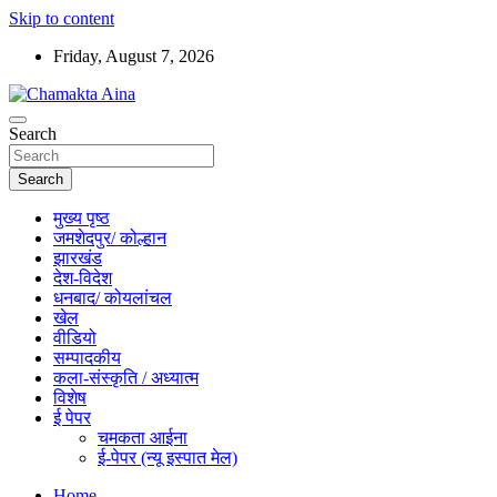
Skip to content
Friday, August 7, 2026
Hindi News Paper – Jharkhand
Search
Chamakta Aina
Search
मुख्य पृष्ठ
जमशेदपुर/ कोल्हान
झारखंड
देश-विदेश
धनबाद/ कोयलांचल
खेल
वीडियो
सम्पादकीय
कला-संस्कृति / अध्यात्म
विशेष
ई पेपर
चमकता आईना
ई-पेपर (न्यू इस्पात मेल)
Home