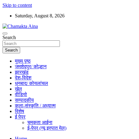
Skip to content
Saturday, August 8, 2026
Hindi News Paper – Jharkhand
Search
Chamakta Aina
Search
मुख्य पृष्ठ
जमशेदपुर/ कोल्हान
झारखंड
देश-विदेश
धनबाद/ कोयलांचल
खेल
वीडियो
सम्पादकीय
कला-संस्कृति / अध्यात्म
विशेष
ई पेपर
चमकता आईना
ई-पेपर (न्यू इस्पात मेल)
Home