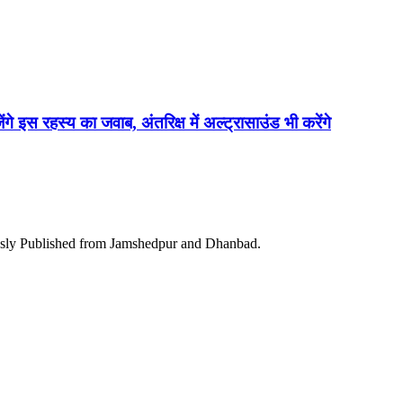
ेंगे इस रहस्य का जवाब, अंतरिक्ष में अल्ट्रासाउंड भी करेंगे
ously Published from Jamshedpur and Dhanbad.