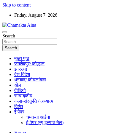
Skip to content
Friday, August 7, 2026
Hindi News Paper – Jharkhand
Search
Chamakta Aina
Search
मुख्य पृष्ठ
जमशेदपुर/ कोल्हान
झारखंड
देश-विदेश
धनबाद/ कोयलांचल
खेल
वीडियो
सम्पादकीय
कला-संस्कृति / अध्यात्म
विशेष
ई पेपर
चमकता आईना
ई-पेपर (न्यू इस्पात मेल)
Home