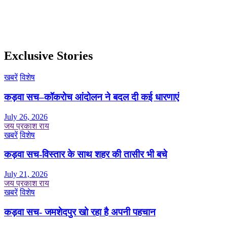
Exclusive Stories
खबरें
विशेष
कड़वा सच–कॉकरोच आंदोलन ने बदल दी कई धारणाएं
July 26, 2026
जय प्रकाश राय
खबरें
विशेष
कड़वा सच-विस्तार के साथ शहर की तासीर भी बचे
July 21, 2026
जय प्रकाश राय
खबरें
विशेष
कड़वा सच- जमशेदपुर खो रहा है अपनी पहचान