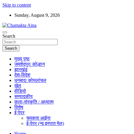
Skip to content
Sunday, August 9, 2026
Hindi News Paper – Jharkhand
Search
Chamakta Aina
Search
मुख्य पृष्ठ
जमशेदपुर/ कोल्हान
झारखंड
देश-विदेश
धनबाद/ कोयलांचल
खेल
वीडियो
सम्पादकीय
कला-संस्कृति / अध्यात्म
विशेष
ई पेपर
चमकता आईना
ई-पेपर (न्यू इस्पात मेल)
Home