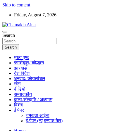
Skip to content
Friday, August 7, 2026
Hindi News Paper – Jharkhand
Search
Chamakta Aina
Search
मुख्य पृष्ठ
जमशेदपुर/ कोल्हान
झारखंड
देश-विदेश
धनबाद/ कोयलांचल
खेल
वीडियो
सम्पादकीय
कला-संस्कृति / अध्यात्म
विशेष
ई पेपर
चमकता आईना
ई-पेपर (न्यू इस्पात मेल)
Home