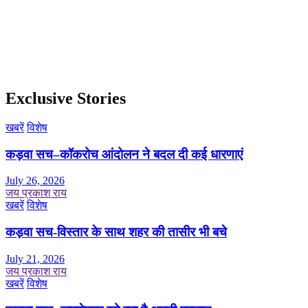
Exclusive Stories
खबरें
विशेष
कड़वा सच–कॉकरोच आंदोलन ने बदल दी कई धारणाएं
July 26, 2026
जय प्रकाश राय
खबरें
विशेष
कड़वा सच-विस्तार के साथ शहर की तासीर भी बचे
July 21, 2026
जय प्रकाश राय
खबरें
विशेष