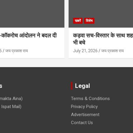
खबरें
विशेष
कॉकरोच आंदोलन ने बदल दी
कड़वा सच-विस्तार के साथ शह
भी बचे
6
जय प्रकाश राय
July 21, 2026
जय प्रकाश राय
s
Legal
makta Aina)
Terms & Conditions
Ispat Mail)
Privacy Policy
Advertisement
Contact Us