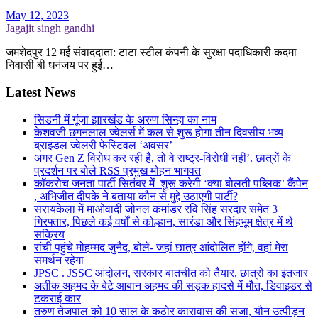
May 12, 2023
Jagajit singh gandhi
जमशेदपुर 12 मई संवाददाता: टाटा स्टील कंपनी के सुरक्षा पदाधिकारी कदमा
निवासी बी धनंजय पर हुई…
Latest News
सिडनी में गूंजा झारखंड के अरुण सिन्हा का नाम
केशवजी छगनलाल ज्वेलर्स में कल से शुरू होगा तीन दिवसीय भव्य
ब्राइडल ज्वेलरी फेस्टिवल ‘अवसर’
अगर Gen Z विरोध कर रही है, तो वे राष्ट्र-विरोधी नहीं’. छात्रों के
प्रदर्शन पर बोले RSS प्रमुख मोहन भागवत
कॉकरोच जनता पार्टी सितंबर में शुरू करेगी ‘क्या बोलती पब्लिक’ कैंपेन
, अभिजीत दीपके ने बताया कौन से मुद्दे उठाएगी पार्टी?
सरायकेला में माओवादी जोनल कमांडर रवि सिंह सरदार समेत 3
गिरफ्तार, पिछले कई वर्षों से कोल्हान, सारंडा और सिंहभूम क्षेत्र में थे
सक्रिय
रांची पहुंचे मोहम्मद जुनैद, बोले- जहां छात्र आंदोलित होंगे, वहां मेरा
समर्थन रहेगा
JPSC . JSSC आंदोलन, सरकार बातचीत को तैयार, छात्रों का इंतजार
अतीक अहमद के बेटे आबान अहमद की सड़क हादसे में मौत, डिवाइडर से
टकराई कार
तरुण तेजपाल को 10 साल के कठोर कारावास की सजा, यौन उत्पीड़न