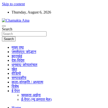
Skip to content
Thursday, August 6, 2026
Hindi News Paper – Jharkhand
Search
Chamakta Aina
Search
मुख्य पृष्ठ
जमशेदपुर/ कोल्हान
झारखंड
देश-विदेश
धनबाद/ कोयलांचल
खेल
वीडियो
सम्पादकीय
कला-संस्कृति / अध्यात्म
विशेष
ई पेपर
चमकता आईना
ई-पेपर (न्यू इस्पात मेल)
Home