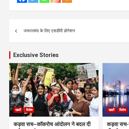
Post
जरूरतमंद के लिए एसडीपी डोनेशन
navigation
Exclusive Stories
खबरें
विशेष
खबरें
विशेष
कड़वा सच–कॉकरोच आंदोलन ने बदल दी
कड़वा सच-व