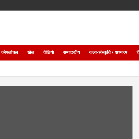
 कोयलांचल
खेल
वीडियो
सम्पादकीय
कला-संस्कृति / अध्यात्म
व