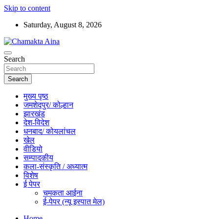
Skip to content
Saturday, August 8, 2026
Hindi News Paper – Jharkhand
Search
Chamakta Aina
Search
मुख्य पृष्ठ
जमशेदपुर/ कोल्हान
झारखंड
देश-विदेश
धनबाद/ कोयलांचल
खेल
वीडियो
सम्पादकीय
कला-संस्कृति / अध्यात्म
विशेष
ई पेपर
चमकता आईना
ई-पेपर (न्यू इस्पात मेल)
Home