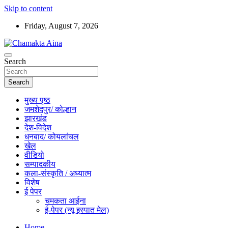
Skip to content
Friday, August 7, 2026
Hindi News Paper – Jharkhand
Search
Chamakta Aina
Search
मुख्य पृष्ठ
जमशेदपुर/ कोल्हान
झारखंड
देश-विदेश
धनबाद/ कोयलांचल
खेल
वीडियो
सम्पादकीय
कला-संस्कृति / अध्यात्म
विशेष
ई पेपर
चमकता आईना
ई-पेपर (न्यू इस्पात मेल)
Home