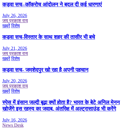
कड़वा सच–कॉकरोच आंदोलन ने बदल दी कई धारणाएं
July 26, 2026
जय प्रकाश राय
खबरें
विशेष
कड़वा सच-विस्तार के साथ शहर की तासीर भी बचे
July 21, 2026
जय प्रकाश राय
खबरें
विशेष
कड़वा सच- जमशेदपुर खो रहा है अपनी पहचान
July 20, 2026
जय प्रकाश राय
खबरें
विशेष
स्पेस में इंसान जल्दी बूढ़ा क्यों होता है? भारत के बेटे अनिल मेनन
खोजेंगे इस रहस्य का जवाब, अंतरिक्ष में अल्ट्रासाउंड भी करेंगे
July 16, 2026
News Desk