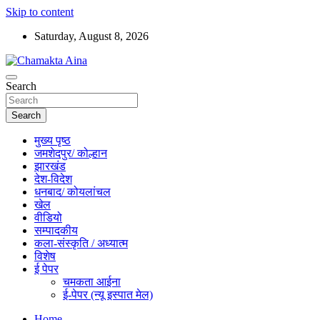
Skip to content
Saturday, August 8, 2026
Hindi News Paper – Jharkhand
Search
Chamakta Aina
Search
मुख्य पृष्ठ
जमशेदपुर/ कोल्हान
झारखंड
देश-विदेश
धनबाद/ कोयलांचल
खेल
वीडियो
सम्पादकीय
कला-संस्कृति / अध्यात्म
विशेष
ई पेपर
चमकता आईना
ई-पेपर (न्यू इस्पात मेल)
Home