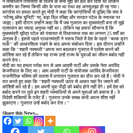
ने तत्कालीन रियासतों के विलय के सभी मुद्दों को हल कर दिया था लेकिन
कश्मीर का जिम्मा किसी और के पास था तथा वह अनसुलझा ही रह गया।
कांग्रेस पर हमला करते हुए मोदी ने कहा कि कांग्रेसियों से पूछिए कि क्या वे
‘स्टैच्यू ऑफ यूनिटी’ गए, बड़ा दिल रखिए और सरदार पटेल के स्मारक पर
जाइए। इसी दौरान उन्होंने कहा कि मैं जब गुजरात का मुख्यमंत्री बना तो मुझे
प्रशासन का ज्यादा अनुभव नहीं था। लेकिन यह हमारा सौभाग्य है कि
मुख्यमंत्री भूपेंद्र पटेल को पंचायत से विधानसभा तक का लगभग 25 वर्षों का
अनुभव है। इससे पहले प्रधानमंत्री ने भरूच जिले में देश के पहले ‘‘बल्क ड्रग
पार्क’’ की आधारशिला रखने के बाद अपना संबोधन दिया। इस दौरान उन्होंने
कहा कि ‘‘शहरी नक्सली’’अपना रूप बदलकर गुजरात में प्रवेश करने की
कोशिश कर रहे हैं लेकिन यह राज्य उन्हें राज्य के युवाओं का जीवन बर्बाद नहीं
करने देगा।
मोदी का यद हमला परोक्ष रूप से आम आदमी पार्टी और उसके नेता अरविंद
केजरीवाल के लिए था। आम आदमी पार्टी के संयोजक अरविंद केजरीवला
राजनीतिक भविष्य की तलाश में लगातार गुजरात का दौरा कर रहे हैं। मोदी ने
वार करते हुए कहा कि ‘‘शहरी नक्सली ऊपर से आकर यहां पैर जमाने की
कोशिशें कर रहे हैं। हम अपनी युवा पीढ़ी को बर्बाद होने नहीं देंगे। हमें देश को
बर्बाद करने पर तुले इन शहरी नक्सलियों से अपने युवाओं को बचाना है। वे
विदेशी शक्तियों के एजेंट हैं। गुजरात उनके समक्ष कभी अपना शीश नहीं
झुकाएगा। गुजरात उन्हें बर्बाद कर देगा।’’
Share this News...