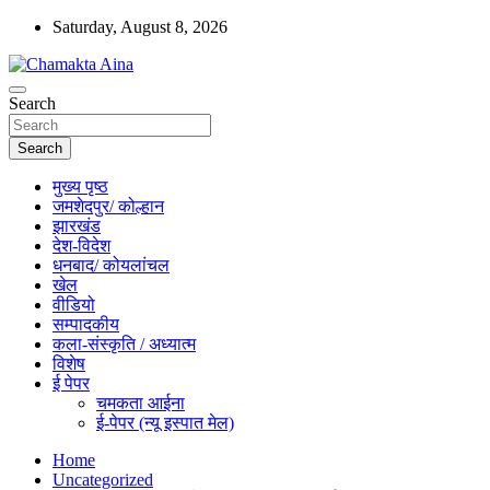
Skip
Saturday, August 8, 2026
to
content
Hindi News Paper – Jharkhand
Search
Chamakta Aina
Search
मुख्य पृष्ठ
जमशेदपुर/ कोल्हान
झारखंड
देश-विदेश
धनबाद/ कोयलांचल
खेल
वीडियो
सम्पादकीय
कला-संस्कृति / अध्यात्म
विशेष
ई पेपर
चमकता आईना
ई-पेपर (न्यू इस्पात मेल)
Home
Uncategorized