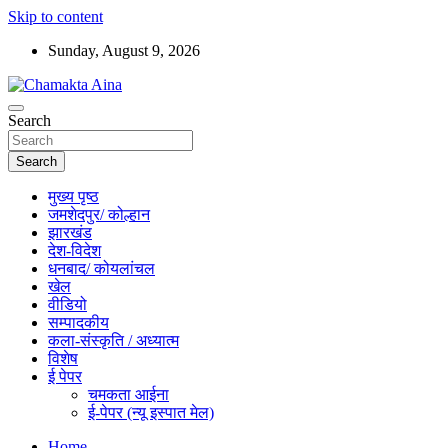
Skip to content
Sunday, August 9, 2026
Hindi News Paper – Jharkhand
Search
Chamakta Aina
Search
मुख्य पृष्ठ
जमशेदपुर/ कोल्हान
झारखंड
देश-विदेश
धनबाद/ कोयलांचल
खेल
वीडियो
सम्पादकीय
कला-संस्कृति / अध्यात्म
विशेष
ई पेपर
चमकता आईना
ई-पेपर (न्यू इस्पात मेल)
Home