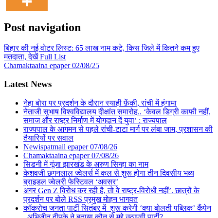
Post navigation
बिहार की नई वोटर लिस्ट: 65 लाख नाम कटे, किस जिले में कितने कम हुए
मतदाता, देखें Full List
Chamaktaaina epaper 02/08/25
Latest News
नेहा बोरा पर प्रदर्शन के दौरान स्याही फ़ेंकी, रांची में हंगामा
नेताजी सुभाष विश्वविद्यालय दीक्षांत समारोह.. ‘केवल डिग्री काफी नहीं,
समाज और राष्ट्र निर्माण में योगदान दें युवा’ : राज्यपाल
राज्यपाल के आगमन से पहले रांची-टाटा मार्ग पर लंबा जाम, प्रशासन की
तैयारियों पर सवाल
Newispatmail epaper 07/08/26
Chamaktaaina epaper 07/08/26
सिडनी में गूंजा झारखंड के अरुण सिन्हा का नाम
केशवजी छगनलाल ज्वेलर्स में कल से शुरू होगा तीन दिवसीय भव्य
ब्राइडल ज्वेलरी फेस्टिवल ‘अवसर’
अगर Gen Z विरोध कर रही है, तो वे राष्ट्र-विरोधी नहीं’. छात्रों के
प्रदर्शन पर बोले RSS प्रमुख मोहन भागवत
कॉकरोच जनता पार्टी सितंबर में शुरू करेगी ‘क्या बोलती पब्लिक’ कैंपेन
, अभिजीत दीपके ने बताया कौन से मुद्दे उठाएगी पार्टी?