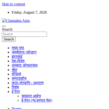
Skip to content
Friday, August 7, 2026
Hindi News Paper – Jharkhand
Search
Chamakta Aina
Search
मुख्य पृष्ठ
जमशेदपुर/ कोल्हान
झारखंड
देश-विदेश
धनबाद/ कोयलांचल
खेल
वीडियो
सम्पादकीय
कला-संस्कृति / अध्यात्म
विशेष
ई पेपर
चमकता आईना
ई-पेपर (न्यू इस्पात मेल)
Home