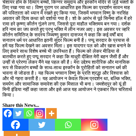
चेशायर होम के दिव्यांग बच्चों, किन्नर समुदाय और इस्कॉन मंदिर से जुड़ेे भक्तों के
लिए रखा गया था। विष्णु पुराण पर आधारित इस फिल्म का प्रदर्शन सावन माह
की पवित्रता को ध्यान में रखते हुए किया गया, जिसमें भगवान विष्णु के नरसिंह
अवतार की दिव्य कथा को दर्शाया गया है। शो के आरंभ से पूर्व सिनेमा हॉल में हरे
रामा हरे कृष्णा् कीर्तन गूंजने लगा, जिससे पूरा माहौल भक्तिमय बन गया। दर्शक
हरि नाम का जप करते हुए प्रभु भक्ति में लीन नजर आए। इस अवसर पर ज्हरि
कीर्तन समितिज् के सदस्य ज्ज्विष्णु कुमार दासज्ज् ने कहा कि कई वर्षों बाद
सनातन धर्म पर आधारित इतनी सुंदर फिल्म बनी है। पप्पू सरदार के प्रयास से
हमें यह फिल्म देखने का अवसर मिला। इस यादगार पल को और खास बनाने के
लिए हमारे साथ विशेष बच्चे भी उपस्थित हैं। फिल्म को लेकर मीडिया से
बातचीत करते हुए पप्पू सरदार ने कहा कि माधुरी दीक्षित मेरी बहन जैसी हैं और
उन्हीं से प्रेरणा लेकर मैंने यह पहल की है। मेरा उद्देश्य शारीरिक और मानसिक
रूप से विकलांग बच्चों के साथ-साथ इस्कॉन के पुरोहितों को सनातन धर्म की
भावना से जोडऩा है। यह फिल्म भगवान विष्णु के प्रति श्रद्धा और विश्वास को
और भी गहरा करती है। यह आयोजन न केवल फिल्म प्रदर्शन था, बल्कि भक्ति,
समर्पण और सामाजिक समावेश की एक मिसाल भी बना। जमशेदपुर को यूं ही
मिनी इंडिया नहीं कहा जाता और इसे आज यह आयोजन ने एकबार फिर चरितार्थ
किया।
Share this News...