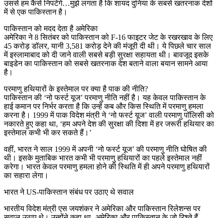
उससे हम कैसे निपटेंगे…मुझे लगता है कि शायद दुनिया के सबसे खतरनाक देशों
में से एक पाकिस्तान है।
पाकिस्तान को मदद देता है अमेरिका
अमेरिका ने 8 सितंबर को पाकिस्तान को F-16 फाइटर जेट के रखरखाव के लिए
45 करोड़ डॉलर, यानी 3,581 करोड़ देने की मंजूरी दी थी। ये पिछले चार साल
में इस्लामाबाद को दी जाने वाली सबसे बड़ी सुरक्षा सहायता थी। बावजूद इसके
बाइडेन का पाकिस्तान को सबसे खतरनाक देश बताने वाला बयान सामने आया
है।
परमाणु हथियारों के इस्तेमाल पर क्या है पाक की नीति?
पाकिस्तान की ‘नो फर्स्ट यूज’ परमाणु नीति नहीं है। यह केवल पाकिस्तान के
हाई कमान पर निर्भर करता है कि उन्हें कब और किस स्थिति में परमाणु हमला
करना है। 1999 में पाक विदेश मंत्री ने ‘नो फर्स्ट यूज’ वाली परमाणु पॉलिसी को
नकारते हुए कहा था, ‘हम अपने देश की सुरक्षा की दिशा में हर जरूरी हथियार का
इस्तेमाल कभी भी कर सकते हैं।’
वहीं, भारत ने साल 1999 में अपनी ‘नो फर्स्ट यूज’ की परमाणु नीति घोषित की
थी। इसके मुताबिक भारत कभी भी परमाणु हथियारों का पहले इस्तेमाल नहीं
करेगा। भारत केवल परमाणु हमला होने की स्थिति में ही अपने परमाणु हथियारों
का सहारा लेगा।
भारत ने US-पाकिस्तान संबंध पर उठाए थे सवाल
भारतीय विदेश मंत्री एस जयशंकर ने अमेरिका और पाकिस्तान रिलेशन्स पर
सवाल उठाए थे। उन्होंने कहा था- अमेरिका और पाकिस्तान के जो रिश्ते हैं,