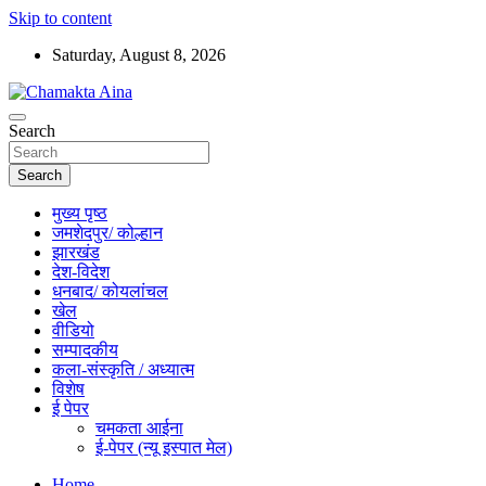
Skip to content
Saturday, August 8, 2026
Hindi News Paper – Jharkhand
Search
Chamakta Aina
Search
मुख्य पृष्ठ
जमशेदपुर/ कोल्हान
झारखंड
देश-विदेश
धनबाद/ कोयलांचल
खेल
वीडियो
सम्पादकीय
कला-संस्कृति / अध्यात्म
विशेष
ई पेपर
चमकता आईना
ई-पेपर (न्यू इस्पात मेल)
Home