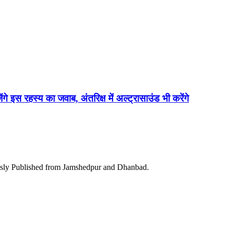
ेंगे इस रहस्य का जवाब, अंतरिक्ष में अल्ट्रासाउंड भी करेंगे
ously Published from Jamshedpur and Dhanbad.