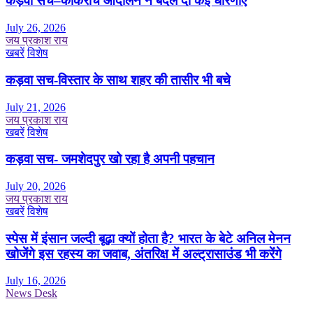
कड़वा सच–कॉकरोच आंदोलन ने बदल दी कई धारणाएं
July 26, 2026
जय प्रकाश राय
खबरें
विशेष
कड़वा सच-विस्तार के साथ शहर की तासीर भी बचे
July 21, 2026
जय प्रकाश राय
खबरें
विशेष
कड़वा सच- जमशेदपुर खो रहा है अपनी पहचान
July 20, 2026
जय प्रकाश राय
खबरें
विशेष
स्पेस में इंसान जल्दी बूढ़ा क्यों होता है? भारत के बेटे अनिल मेनन
खोजेंगे इस रहस्य का जवाब, अंतरिक्ष में अल्ट्रासाउंड भी करेंगे
July 16, 2026
News Desk