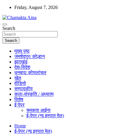
Skip
Friday, August 7, 2026
to
content
Hindi News Paper – Jharkhand
Search
Chamakta Aina
Search
मुख्य पृष्ठ
जमशेदपुर/ कोल्हान
झारखंड
देश-विदेश
धनबाद/ कोयलांचल
खेल
वीडियो
सम्पादकीय
कला-संस्कृति / अध्यात्म
विशेष
ई पेपर
चमकता आईना
ई-पेपर (न्यू इस्पात मेल)
Home
ई-पेपर (न्यू इस्पात मेल)