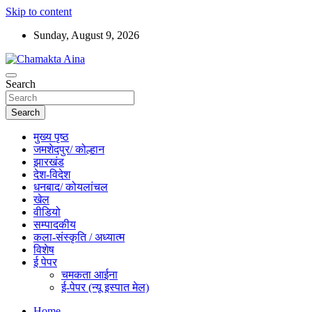
Skip to content
Sunday, August 9, 2026
Hindi News Paper – Jharkhand
Search
Chamakta Aina
Search
मुख्य पृष्ठ
जमशेदपुर/ कोल्हान
झारखंड
देश-विदेश
धनबाद/ कोयलांचल
खेल
वीडियो
सम्पादकीय
कला-संस्कृति / अध्यात्म
विशेष
ई पेपर
चमकता आईना
ई-पेपर (न्यू इस्पात मेल)
Home